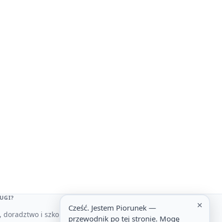
UGI?
Cześć. Jestem Piorunek —
 doradztwo i szkolenia z AI
przewodnik po tej stronie. Mogę