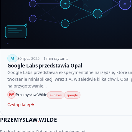
AI
30 lipca 2025
1 min czytania
AI
Google Labs przedstawia Opal
Google Labs przedstawia eksperymentalne narzędzie, które u
tworzenie miniaplikacji wraz z AI w zaledwie kilka chwil. Opal
na przygotowanie…
Przemysław Wilde
PW
ai-news
google
Czytaj dalej
PRZEMYSLAW
.
WILDE
Product manager. Patrzę na technologię od