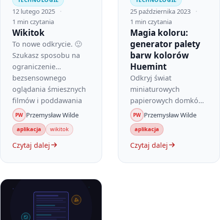
12 lutego 2025
25 października 2023
1 min czytania
1 min czytania
Wikitok
Magia koloru:
generator palety
To nowe odkrycie. 🙂
barw kolorów
Szukasz sposobu na
Huemint
ograniczenie
bezsensownego
Odkryj świat
oglądania śmiesznych
miniaturowych
filmów i poddawania
papierowych domków
się algorytmom?
Charlesa Younga,
Przemysław Wilde
Przemysław Wilde
PW
PW
Ciekawym
inspirowanych
aplikacja
wikitok
aplikacja
rozwiązaniem może
japońskim
Czytaj dalej
Czytaj dalej
być…
wzornictwem. A jeśli
chcesz samemu bawić
się kolorami,
przedstawiam…