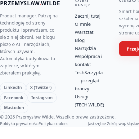
SZYBKI
SZUKASZ 
PRZEMYSLAW
.
WILDE
DOSTĘP
Smart ho
Product manager. Patrzę na
Zacznij tutaj
szkolenia
technologię od strony
O mnie
wycenę z
produktu i sprawdzam, co
Warsztat
stronie u
się z niej obroni. Na blogu
Blog
piszę o AI i narzędziach,
Narzędzia
Prze
których używam.
Współpraca i
Automatyka budynkowa to
kontakt
zaplecze, w którym
TechSzczypta
zbierałem praktykę.
— przegląd
LinkedIn
X (Twitter)
branży
Usługi
Facebook
Instagram
(TECH.WILDE)
Mastodon
© 2026 Przemysław Wilde. Wszelkie prawa zastrzeżone.
Polityka prywatności
Polityka cookies
Jastrzębie-Zdrój, woj. śląskie