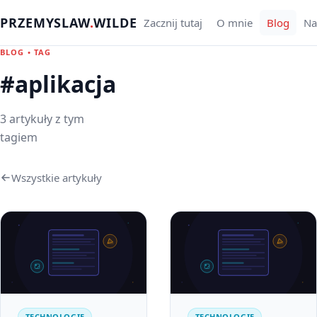
PRZEMYSLAW
.
WILDE
Zacznij tutaj
O mnie
Blog
Na
BLOG • TAG
#aplikacja
3 artykuły z tym
tagiem
Wszystkie artykuły
TECHNOLOGIE
TECHNOLOGIE