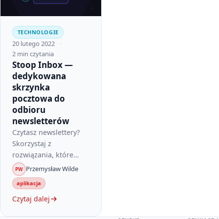
TECHNOLOGIE
20 lutego 2022
2 min czytania
Stoop Inbox —
dedykowana
skrzynka
pocztowa do
odbioru
newsletterów
Czytasz newslettery?
Skorzystaj z
rozwiązania, które
pomoże Ci zachować
Przemysław Wilde
PW
porządek w Twojej
aplikacja
skrzynce pocztowej.
Czytaj dalej