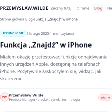
PRZEMYSLAW
.
WILDE
Zacznij tutaj
O mnie
Blog
Na
Strona główna
›
Blog
›
Funkcja „Znajdź” w iPhone
1 lutego 2025
·
1 min czytania
TECHNOLOGIE
Funkcja „Znajdź” w iPhone
Miałem okazję przetestować funkcję odnajdywania
innych urządzeń Apple, dostępną na telefonach
iPhone. Pozytywnie zaskoczyłem się, widząc, jak
skutecznie…
Przemysław Wilde
PW
iphone
Product Manager · produkt, rynek i technologia