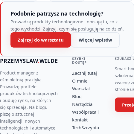
nowoczesne
rozwiązania
Podobnie patrzysz na technologię?
mogą…
Prowadzę produkty technologiczne i opisuję tu, co z
tego wychodzi. Zajrzyj, czym się posługuję na co dzień.
Zajrzyj do warsztatu
Więcej wpisów
SZYBKI
SZUKASZ 
PRZEMYSLAW
.
WILDE
DOSTĘP
Smart ho
Product manager z
Zacznij tutaj
szkolenia
ośmioletnią praktyką.
O mnie
wycenę z
Prowadzę portfele
Warsztat
stronie u
produktów technologicznych
Blog
i buduję rynki, na których
Narzędzia
Prze
się sprzedają. Na blogu
Współpraca i
piszę o sztucznej
kontakt
inteligencji, nowych
TechSzczypta
technologiach i automatyce