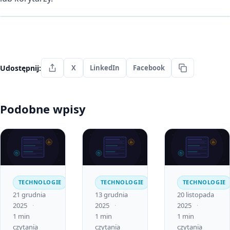
Udostępnij:
X
LinkedIn
Facebook
Podobne wpisy
TECHNOLOGIE
TECHNOLOGIE
TECHNOLOGIE
21 grudnia
13 grudnia
20 listopada
2025
2025
2025
1 min
1 min
1 min
czytania
czytania
czytania