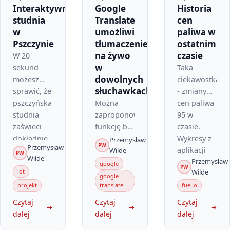
Interaktywna
Google
Historia
studnia
Translate
cen
w
umożliwi
paliwa w
Pszczynie
tłumaczenie
ostatnim
na żywo
czasie
W 20
w
sekund
Taka
dowolnych
możesz
ciekawostka
słuchawkach
sprawić, że
- zmiany
pszczyńska
Można
cen paliwa
studnia
zaproponować
95 w
zaświeci
funkcję bez
czasie.
dokładnie
jej
Wykresy z
Przemysław
PW
Przemysław
tak, jak
ograniczania
aplikacji
Wilde
PW
Wilde
Przemysław
chcesz. 🎄
tylko dla
Fuelio
google
PW
iot
Wilde
✨ Na rynku
wybranego
(iOS).
google-
w
sprzętu?
projekt
translate
fuelio
Pszczynie
Jak widać
Czytaj
Czytaj
Czytaj
udowodniliśmy,
można:…
dalej
dalej
dalej
że