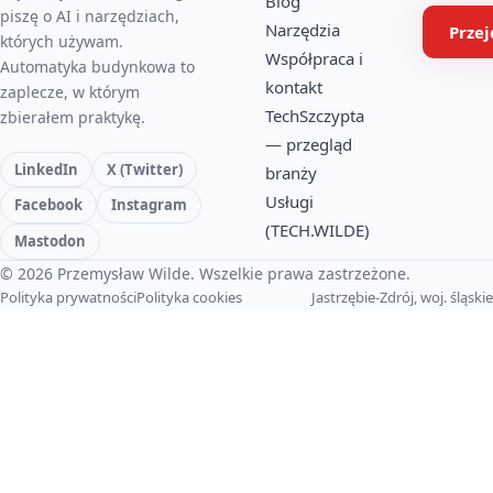
Blog
piszę o AI i narzędziach,
Narzędzia
Prze
których używam.
Współpraca i
Automatyka budynkowa to
kontakt
zaplecze, w którym
TechSzczypta
zbierałem praktykę.
— przegląd
LinkedIn
X (Twitter)
branży
Usługi
Facebook
Instagram
(TECH.WILDE)
Mastodon
© 2026 Przemysław Wilde. Wszelkie prawa zastrzeżone.
Polityka prywatności
Polityka cookies
Jastrzębie-Zdrój, woj. śląskie