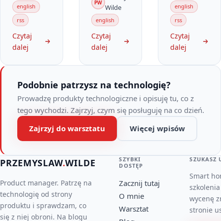
PW
sources.
It's simple
websites. I
english
english
Wilde
It's a
and easy to
use only
rss
english
rss
simple tool
understand
one app to
Czytaj
Czytaj
Czytaj
to collect
for the
read them.
dalej
dalej
dalej
news from
people I
many sites.
present the
I'm up to
result of
Podobnie patrzysz na technologię?
date with
my
news from
analysis.
Prowadzę produkty technologiczne i opisuję tu, co z
blogs
tego wychodzi. Zajrzyj, czym się posługuję na co dzień.
and…
Zajrzyj do warsztatu
Więcej wpisów
SZYBKI
SZUKASZ 
PRZEMYSLAW
.
WILDE
DOSTĘP
Smart ho
Product manager. Patrzę na
Zacznij tutaj
szkolenia
technologię od strony
O mnie
wycenę z
produktu i sprawdzam, co
Warsztat
stronie u
się z niej obroni. Na blogu