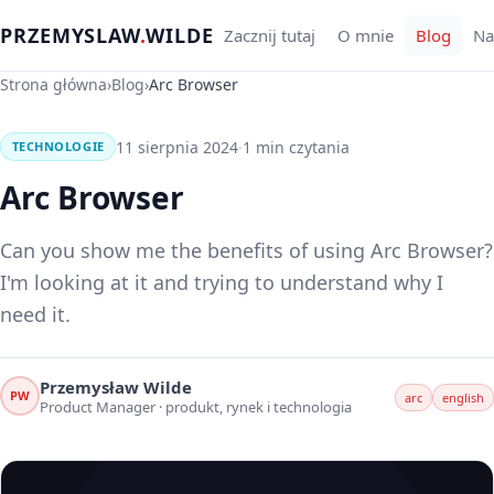
PRZEMYSLAW
.
WILDE
Zacznij tutaj
O mnie
Blog
Na
Strona główna
›
Blog
›
Arc Browser
11 sierpnia 2024
·
1 min czytania
TECHNOLOGIE
Arc Browser
Can you show me the benefits of using Arc Browser?
I'm looking at it and trying to understand why I
need it.
Przemysław Wilde
PW
arc
english
Product Manager · produkt, rynek i technologia