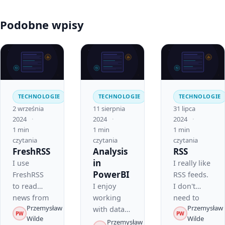
Podobne wpisy
TECHNOLOGIE
TECHNOLOGIE
TECHNOLOGIE
2 września
11 sierpnia
31 lipca
2024
2024
2024
1 min
1 min
1 min
czytania
czytania
czytania
FreshRSS
Analysis
RSS
in
I use
I really like
PowerBI
FreshRSS
RSS feeds.
to read
I enjoy
I don't
news from
working
need to
Przemysław
Przemysław
many
with data
open tons
PW
PW
Wilde
Wilde
different
in PowerBI.
of
Przemysław