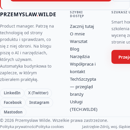
SZYBKI
SZUKASZ 
PRZEMYSLAW
.
WILDE
DOSTĘP
Smart ho
Product manager. Patrzę na
Zacznij tutaj
szkolenia
technologię od strony
O mnie
wycenę z
produktu i sprawdzam, co
Warsztat
stronie u
się z niej obroni. Na blogu
Blog
piszę o AI i narzędziach,
Narzędzia
Prze
których używam.
Współpraca i
Automatyka budynkowa to
kontakt
zaplecze, w którym
TechSzczypta
zbierałem praktykę.
— przegląd
LinkedIn
X (Twitter)
branży
Usługi
Facebook
Instagram
(TECH.WILDE)
Mastodon
© 2026 Przemysław Wilde. Wszelkie prawa zastrzeżone.
Polityka prywatności
Polityka cookies
Jastrzębie-Zdrój, woj. śląskie