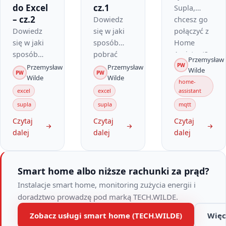
do Excel
cz.1
Supla,
– cz.2
Dowiedz
chcesz go
Dowiedz
się w jaki
połączyć z
się w jaki
sposób
Home
sposób
pobrać
Assistant?
Przemysław
pobrać 5
dane MEW-
Za chwilę
PW
Przemysław
Przemysław
Wilde
PW
PW
000
01 z
dowiesz
Wilde
Wilde
home-
ostatnich
serwera
się, w jaki
excel
excel
assistant
rekordów
Supla do
sposób to
supla
supla
mqtt
zużycia
programu
zrobić
Czytaj
Czytaj
Czytaj
energii
MS Excel.
przez
dalej
dalej
dalej
elektrycznej
MQTT na
urządzenia
Raspberry
MEW-01 z
Pi 4.
Smart home albo niższe rachunki za prąd?
serwera
SUPLA do
Instalacje smart home, monitoring zużycia energii i
programu
doradztwo prowadzę pod marką TECH.WILDE.
MS Excel.
Zobacz usługi smart home (TECH.WILDE)
Więc