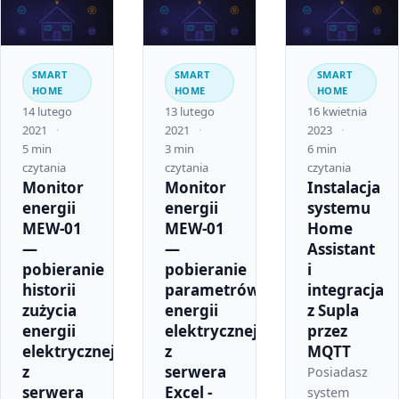
SMART
SMART
SMART
HOME
HOME
HOME
14 lutego
13 lutego
16 kwietnia
2021
2021
2023
5 min
3 min
6 min
czytania
czytania
czytania
Monitor
Monitor
Instalacja
energii
energii
systemu
MEW-01
MEW-01
Home
—
—
Assistant
pobieranie
pobieranie
i
historii
parametrów
integracja
zużycia
energii
z Supla
energii
elektrycznej
przez
elektrycznej
z
MQTT
z
serwera
Posiadasz
serwera
Excel -
system