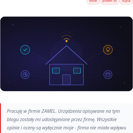
excel
power-bi
supla
Pracuję w firmie ZAMEL. Urządzenia opisywane na tym
blogu zostały mi udostępnione przez firmę. Wszystkie
opinie i oceny są wyłącznie moje - firma nie miała wpływu